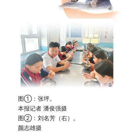
图①：张坪。
本报记者 潘俊强摄
图②：刘名芳（右）。
颜志雄摄