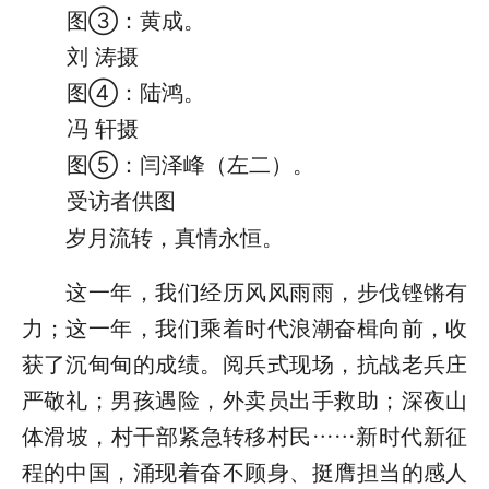
图③：黄成。
刘 涛摄
图④：陆鸿。
冯 轩摄
图⑤：闫泽峰（左二）。
受访者供图
岁月流转，真情永恒。
这一年，我们经历风风雨雨，步伐铿锵有
力；这一年，我们乘着时代浪潮奋楫向前，收
获了沉甸甸的成绩。阅兵式现场，抗战老兵庄
严敬礼；男孩遇险，外卖员出手救助；深夜山
体滑坡，村干部紧急转移村民……新时代新征
程的中国，涌现着奋不顾身、挺膺担当的感人