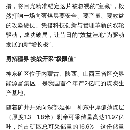
措，将目光精准锚定这片被忽视的“宝藏”，毅
然打响一场向薄煤层要安全、要产量、要效益
的攻坚硬仗。凭借科技创新与管理革新的双轮
驱动，成功破局，让昔日的“效益洼地”为驱动
发展的新“增长极”。
勇拓疆界 挑战开采“极限值”
神东矿区位于内蒙古、陕西、山西三省区交界
能源富集区，是我国首个年产2亿吨的煤炭生
产基地。
随着矿井开采向深部延伸，神东中厚偏薄煤层
（厚度1.3—1.8米）剩余可采储量高达11.97亿
吨，约占矿区总可采储量的16.6%。这份储量