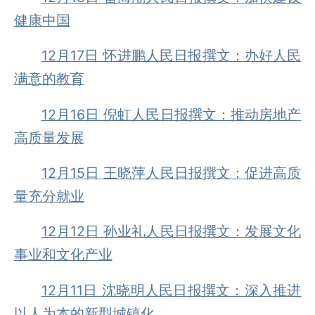
健康中国
12月17日 怀进鹏人民日报撰文：办好人民
满意的教育
12月16日 倪虹人民日报撰文：推动房地产
高质量发展
12月15日 王晓萍人民日报撰文：促进高质
量充分就业
12月12日 孙业礼人民日报撰文：发展文化
事业和文化产业
12月11日 沈晓明人民日报撰文：深入推进
以人为本的新型城镇化