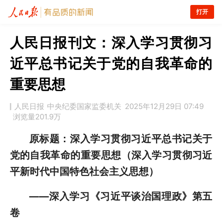
打开
人民日报刊文：深入学习贯彻习
近平总书记关于党的自我革命的
重要思想
人民日报
中央纪委国家监委机关
2025年12月29日 07:49
浏览量
201.9万
原标题：
深入学习贯彻习近平总书记关于
党的自我革命的重要思想（深入学习贯彻习近
平新时代中国特色社会主义思想）
——深入学习《习近平谈治国理政》第五
卷