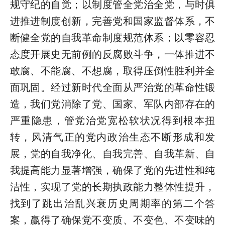
规守纪的自觉；以制度管全党治全党，与时俱
进推进制度创新，完善党和国家监督体系，不
断健全党的自我革命制度规范体系；以零容忍
态度开展史无前例的反腐败斗争，一体推进不
敢腐、不能腐、不想腐，取得压倒性胜利并全
面巩固。经过新时代全面从严治党的革命性锻
造，我们党消除了党、国家、军队内部存在的
严重隐患，管党治党宽松软状况得到根本扭
转，风清气正的党内政治生态不断形成和发
展，党的自我净化、自我完善、自我革新、自
我提高能力显著增强，确保了党的先进性和纯
洁性，实现了党的长期执政能力整体性提升，
找到了跳出治乱兴衰历史周期率的第二个答
案，赢得了确保党不变质、不变色、不变味的