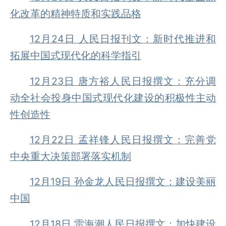
化改革的精神特质和实践品格
12月24日 人民日报刊文：新时代推进和
拓展中国式现代化的科学指引
12月23日 唐方裕人民日报撰文：充分调
动全社会投身中国式现代化建设的积极性主动
性创造性
12月22日 孟祥锋人民日报撰文：完善党
中央重大决策部署落实机制
12月19日 孙金龙人民日报撰文：建设美丽
中国
12月18日 雷海潮人民日报撰文：加快建设