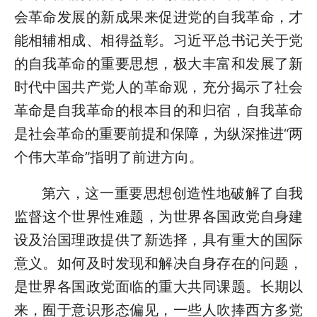
会革命发展的新成果来促进党的自我革命，才
能相辅相成、相得益彰。习近平总书记关于党
的自我革命的重要思想，极大丰富和发展了新
时代中国共产党人的革命观，充分揭示了社会
革命是自我革命的根本目的和归宿，自我革命
是社会革命的重要前提和保障，为纵深推进“两
个伟大革命”指明了前进方向。
第六，这一重要思想创造性地破解了自我
监督这个世界性难题，为世界各国政党自身建
设及治国理政提供了新选择，具有重大的国际
意义。如何及时发现和解决自身存在的问题，
是世界各国政党面临的重大共同课题。长期以
来，囿于意识形态偏见，一些人吹捧西方多党