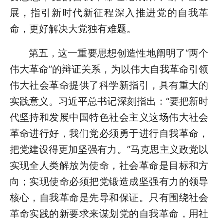
展，指引新时代新征程深入推进党的自我革
命，更好解决大党独有难题。
第五，这一重要思想创造性地阐明了“两个
伟大革命”的辩证关系，为以伟大自我革命引领
伟大社会革命提供了科学新指引，具有重大的
实践意义。习近平总书记深刻指出：“要把新时
代坚持和发展中国特色社会主义这场伟大社会
革命进行好，我们党必须勇于进行自我革命，
把党建设得更加坚强有力。”马克思主义政党以
实现全人类解放为使命，社会革命是目标和方
向；实现使命必须把党锻造成坚强有力的领导
核心，自我革命是先导和保证。只有围绕社会
革命实践的新要求来谋划党的自我革命，用社