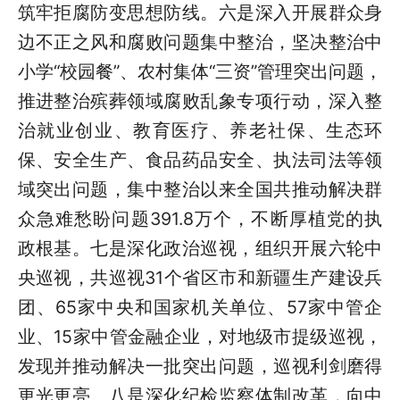
筑牢拒腐防变思想防线。六是深入开展群众身
边不正之风和腐败问题集中整治，坚决整治中
小学“校园餐”、农村集体“三资”管理突出问题，
推进整治殡葬领域腐败乱象专项行动，深入整
治就业创业、教育医疗、养老社保、生态环
保、安全生产、食品药品安全、执法司法等领
域突出问题，集中整治以来全国共推动解决群
众急难愁盼问题391.8万个，不断厚植党的执
政根基。七是深化政治巡视，组织开展六轮中
央巡视，共巡视31个省区市和新疆生产建设兵
团、65家中央和国家机关单位、57家中管企
业、15家中管金融企业，对地级市提级巡视，
发现并推动解决一批突出问题，巡视利剑磨得
更光更亮。八是深化纪检监察体制改革，向中