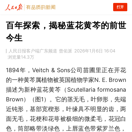
打开
百年探索，揭秘蓝花黄芩的前世
今生
人民日报客户端广东频道
曾佑派
2026年1月6日 16:04
浏览量
14.3万
1894年，Veitch & Sons公司苗圃里正在开花
的一种黄芩属植物被英国植物学家N. E. Brown
描述为新种蓝花黄芩（Scutellaria formosana
Brown）（图1）。它的茎无毛，叶卵形，先端
近钝形，基部宽楔形，叶缘具不明显的齿，两
面无毛，花梗和花萼被极细的微柔毛，花冠白
色，筒部略带淡绿色，上唇蓝色带紫罗兰色，