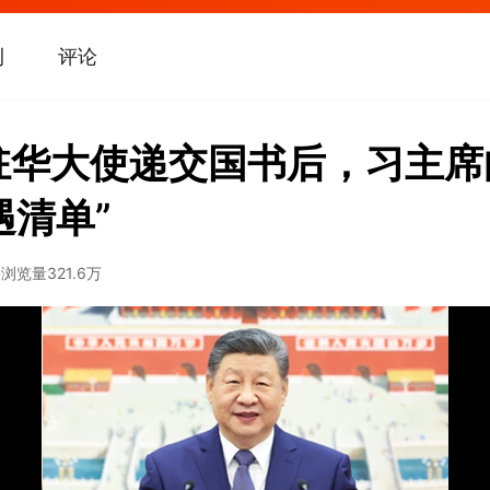
刊
评论
驻华大使递交国书后，习主
遇清单”
8
浏览量
321.6万