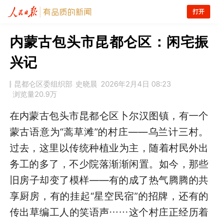
打开
内蒙古包头市昆都仑区：闲宅振
兴记
昆都仑区委组织部
史晓晨
2026年2月4日 08:23
浏览量
20.9万
在内蒙古包头市昆都仑区卜尔汉图镇，有一个
蒙古语意为“蒿草滩”的村庄——乌兰计三村。
过去，这里以传统种植业为主，随着村民外出
务工的多了，不少院落渐渐闲置。如今，那些
旧房子却变了模样——有的成了热气腾腾的共
享厨房，有的挂起“星空民宿”的招牌，还有的
传出草编工人的笑语声……这个村庄正经历着