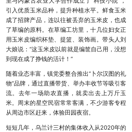
里与内蒙古农业大学合作成立了“科技小院”，
引入优质玉米品种，提升种植水平。鲜食玉米
成了招牌产品，连以往被丢弃的玉米皮，也成
了草编的原料。在草编工坊里，十几位妇女正
用玉米皮编织杯垫、提篮、装饰画。带头人刘
大娘说：“这玉米皮以前就是编筐自己用，没想
到现在成了挣钱的活计！”
随着业态丰富，镇党委整合推出“卜尔汉图的礼
物”品牌，通过直播带货、举办丰收节等吸引客
流。去年一场助农直播，就卖出去上万斤玉
米。周末的星空民宿常常客满，不少游客专程
从周边市区赶来，体验田园夜宿。
短短几年，乌兰计三村的集体收入从2020年的