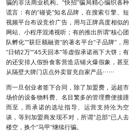
骗的非法商业机构。“快招”骗局精心编织各种
谎言：有的“碰瓷”知名品牌，在搜索引擎、短
视频平台布设竞价广告，用与正牌高度相似的
网站、小程序混淆视听；有的推出所谓“核心团
队孵化”“获巨额融资”的著名平台“子品牌”，用
“日销2万”“45天回本”等虚假承诺画下大饼；有
的还安排人假扮食客营造店铺火爆假象，甚至
从隔壁大牌门店点外卖冒充自家产品……
而一旦创业者签下合同，除了加盟费，远超市
场价的设备物料费、名目繁多的管理费便接踵
而至，而承诺的选址指导、运营支持沦为空
谈，等到加盟商发现不对，所谓“总部”已人去
楼空，换个“马甲”继续行骗。