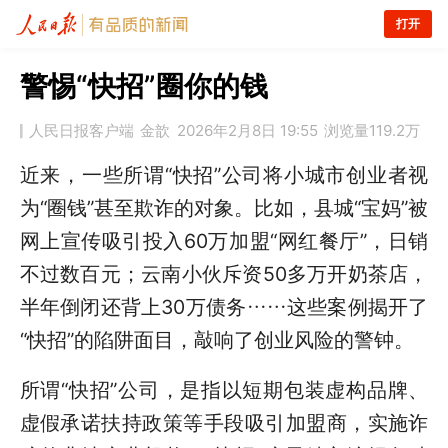
打开
警惕“快招”圈你的钱
人民日报客户端
金歆
2026年2月8日 19:55
浏览量
119.2万
近来，一些所谓“快招”公司将小城市创业者视
为“圈钱”甚至欺诈的对象。比如，县城“宝妈”被
网上宣传吸引投入60万加盟“网红餐厅”，日销
不过数百元；云南小伙斥资50多万开奶茶店，
半年倒闭还背上30万债务……这些案例揭开了
“快招”的陷阱面目，敲响了创业风险的警钟。
所谓“快招”公司，是指以短期包装虚构品牌、
虚假承诺扶持政策等手段吸引加盟商，实施诈