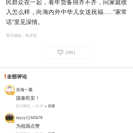
民群众在一起，看年货备得齐不齐，问家庭收
入怎么样，向海内外中华儿女送祝福
“家常
……
话”里见深情。
责任编辑：
朱笑熺
2881
全部评论
沧海一粟
国泰民安！
四川网友
02-09
回复
tttyyy12345678
为祖国点赞