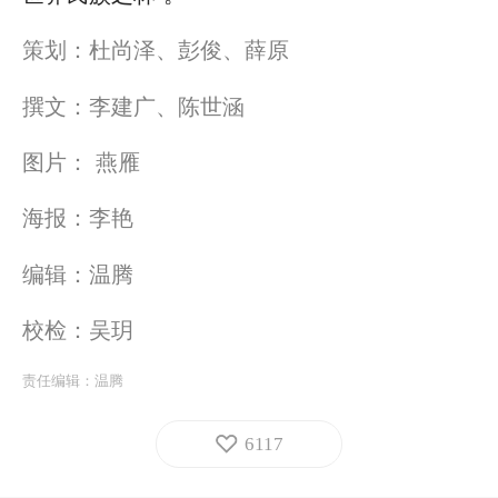
策划：杜尚泽、彭俊、薛原
撰文：李建广、陈世涵
图片： 燕雁
海报：李艳
编辑：温腾
校检：吴玥
责任编辑：
温腾
6117