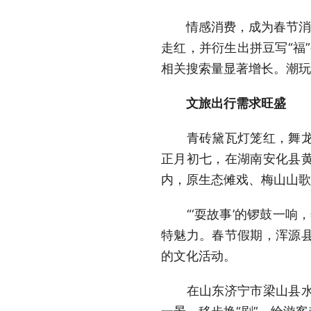
情感消费，成为春节消费
走红，并衍生出拼豆写“福”
相关搜索量显著增长。潮玩
文旅出行需求旺盛
青砖黛瓦灯笼红，舞龙醒
正月初七，在湖南安化县
内，原生态傩戏、梅山山歌
“‘耍故事’的锣鼓一响，
特魅力。春节假期，浑源
的文化活动。
在山东济宁市梁山县水泊