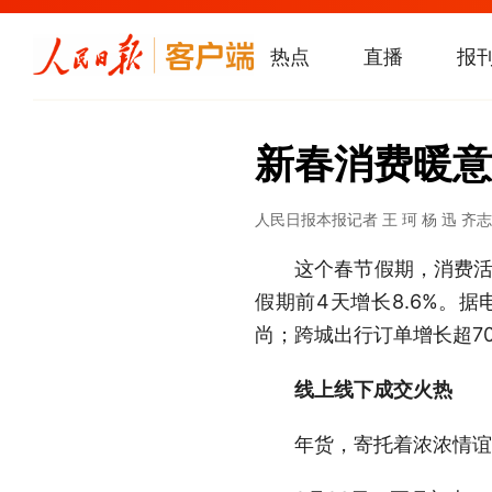
热点
直播
报
新春消费暖意
人民日报
本报记者 王 珂 杨 迅 齐
这个春节假期，消费活力
假期前4天增长8.6%。
尚；跨城出行订单增长超7
线上线下成交火热
年货，寄托着浓浓情谊