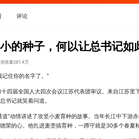
刊
评论
小的种子，何以让总书记如
9
浏览量
281.4万
我记住你的名字了。”
加十四届全国人大四次会议江苏代表团审议。来自江苏里
总书记就笑着问道。
通道”动情讲述了攻坚小麦育种的故事。当年长江中下游
德荣的心。他扎进麦垄搞育种，一蹲守就是30多个春夏