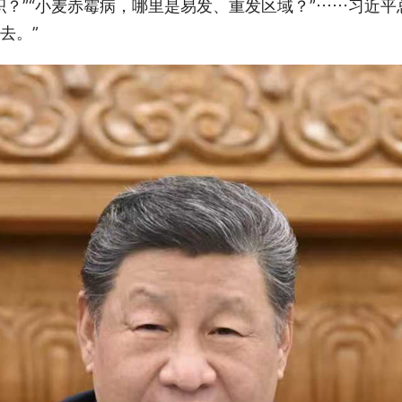
积？”“小麦赤霉病，哪里是易发、重发区域？”……习近平
去。”