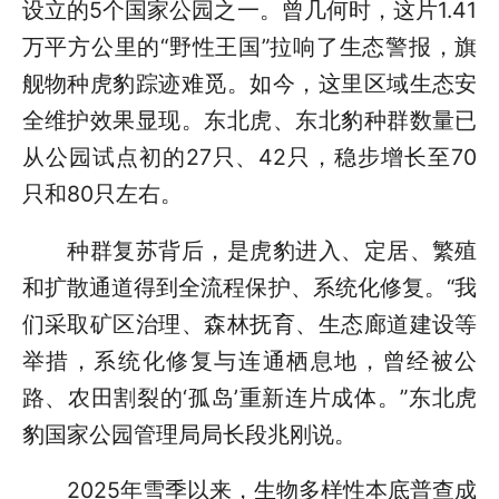
设立的5个国家公园之一。曾几何时，这片1.41
万平方公里的“野性王国”拉响了生态警报，旗
舰物种虎豹踪迹难觅。如今，这里区域生态安
全维护效果显现。东北虎、东北豹种群数量已
从公园试点初的27只、42只，稳步增长至70
只和80只左右。
种群复苏背后，是虎豹进入、定居、繁殖
和扩散通道得到全流程保护、系统化修复。“我
们采取矿区治理、森林抚育、生态廊道建设等
举措，系统化修复与连通栖息地，曾经被公
路、农田割裂的‘孤岛’重新连片成体。”东北虎
豹国家公园管理局局长段兆刚说。
2025年雪季以来，生物多样性本底普查成