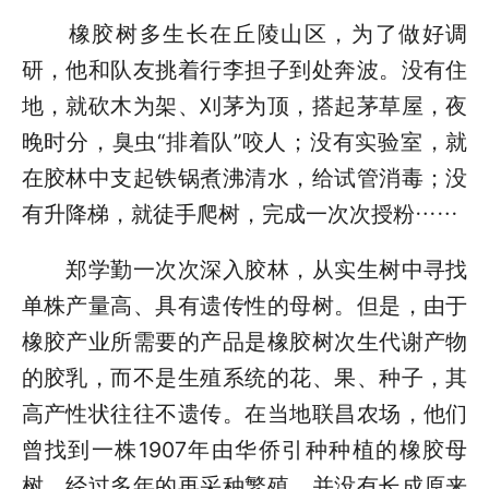
橡胶树多生长在丘陵山区，为了做好调
研，他和队友挑着行李担子到处奔波。没有住
地，就砍木为架、刈茅为顶，搭起茅草屋，夜
晚时分，臭虫“排着队”咬人；没有实验室，就
在胶林中支起铁锅煮沸清水，给试管消毒；没
有升降梯，就徒手爬树，完成一次次授粉……
郑学勤一次次深入胶林，从实生树中寻找
单株产量高、具有遗传性的母树。但是，由于
橡胶产业所需要的产品是橡胶树次生代谢产物
的胶乳，而不是生殖系统的花、果、种子，其
高产性状往往不遗传。在当地联昌农场，他们
曾找到一株1907年由华侨引种种植的橡胶母
树，经过多年的再采种繁殖，并没有长成原来