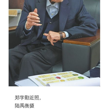
郑学勤近照。
陆禹衡摄