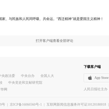
国家、与民族和人民同呼吸、共命运。“西迁精神”就是爱国主义精神！
打开客户端查看全部评论
下载客户端
中央政法委
中央台办
全国人大
App Store
校
中央党史和文献研究院
人民日报社主办
新华网
29号
|
京ICP备16066560号-1
| 互联网新闻信息服务许可证10120180018 | 举报