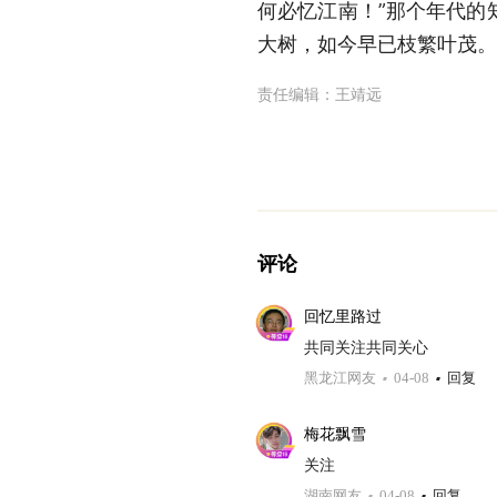
何必忆江南！”那个年代的
大树，如今早已枝繁叶茂。
责任编辑：
王靖远
评论
回忆里路过
共同关注共同关心
黑龙江网友
04-08
回复
梅花飘雪
关注
湖南网友
04-08
回复