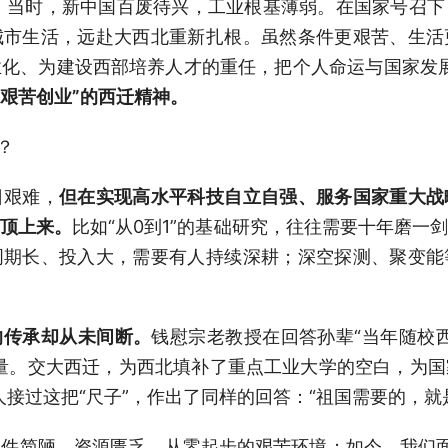
，当时，新中国百废待兴，工业根基薄弱。在国家号召
城市生活，远赴大西北重新扎根。虽然条件更艰苦、生活
业化、为建设西部培养人才的重任，把个人命运与国家发
艰苦创业”的西迁精神。
？
日艰难，
但在实现高水平科技自立自强、服务国家重大战
、顶上来。
比如“从0到1”的基础研究，往往需要十年磨一
周期长、投入大，需要有人持续深耕；深空探测、聚变能
的传承却从未间断。
钱慰宗老教授在回答孙辈“当年随校
量。交大西迁，为西北填补了重点工业大学的空白，为
人接过这把“尺子”，作出了同样的回答：“祖国需要的，就
件简陋、资源匮乏、从零起步的艰苦环境；如今，我们面对