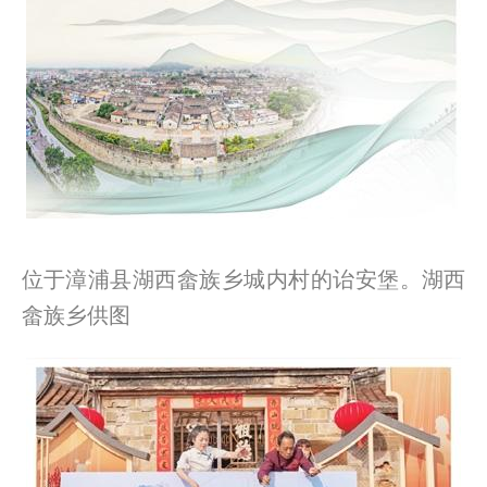
位于漳浦县湖西畲族乡城内村的诒安堡。湖西
畲族乡供图