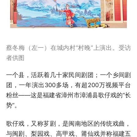
蔡冬梅（左一）在城内村“村晚”上演出。受访
者供图
一个县，活跃着几十家民间剧团；一个乡间剧
团，一年演出300多场，有超200万视频平台
粉丝——这是福建省漳州市漳浦县歌仔戏的“长
势”。
歌仔戏，又称芗剧，是闽南地区的传统戏曲，
与闽剧、梨园戏、高甲戏、莆仙戏并称福建五