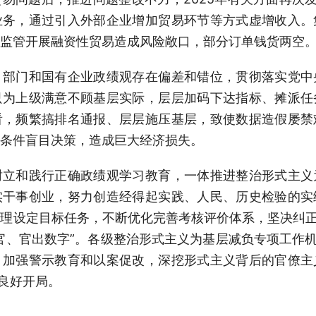
业务，通过引入外部企业增加贸易环节等方式虚增收入。
监管开展融资性贸易造成风险敞口，部分订单钱货两空
、部门和国有企业政绩观存在偏差和错位，贯彻落实党中
只为上级满意不顾基层实际，层层加码下达指标、摊派任
看，频繁搞排名通报、层层施压基层，致使数据造假屡禁
条件盲目决策，造成巨大经济损失。
树立和践行正确政绩观学习教育，一体推进整治形式主义
实干事创业，努力创造经得起实践、人民、历史检验的实
理设定目标任务，不断优化完善考核评价体系，坚决纠正
官、官出数字”。各级整治形式主义为基层减负专项工作机
，加强警示教育和以案促改，深挖形式主义背后的官僚主
”良好开局。