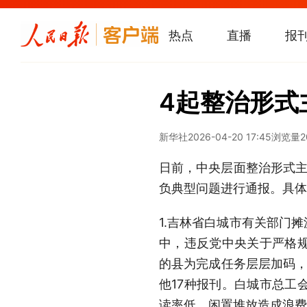
热点
直播
报
4起整治形式
新华社
2026-04-20 17:45
浏览量
2
日前，中央层面整治形式主
负典型问题进行通报。具体
1.吉林省白城市有关部门
中，违反党中央关于严格规
的县为完成任务层层加码，有
他17种报刊。白城市总工
读率低，闲置堆放造成浪费