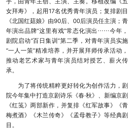
手，由青年主创、主演、主奏。移植改编《五
女拜寿》，起用17名优秀青年演员；复排剧目
《北国红菇娘》由90后、00后演员任主演；青
年演出品牌“这里有戏”常态化演出……今年，
剧院启动“百日集训”第二季，对青年演员实施
“一人一策”精准培养，并开展拜师传承活动，
推动老艺术家与青年演员结对授艺、薪火传
承。
为了将传统精粹更好转化为创作活力，剧
院今年集中打造京剧诗乐《春·秋》、新编京剧
《红笺》两部新作，并复排《红军故事》《青
梅煮酒》《木兰传奇》《孟母教子》等经典剧
目。