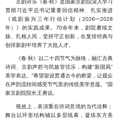
京剧诗乐《春·秋》是国家京剧院深入学习
贯彻习近平总书记重要回信精神、扎实推进
《戏剧振兴三年行动计划（2026—2028
年）》的实践成果。70余年来，剧院赓续文
脉、扎根人民，坚持守正创新，在复排经典与
创排新剧中培养了大批人才。
《春·秋》以二十四节气为脉络，融汇古典
诗词、京剧声腔与民族管弦乐，构建“新国风”
美学表达。“希望架设贯通古今的桥梁，让观众
在声韵流转间感受节气里的传统美学意蕴。”国
家京剧院院长王勇说。
视效上，表演重在诗词意境的当代诠释；
舞台以环形结构辅以多层线幕，凝练东方美