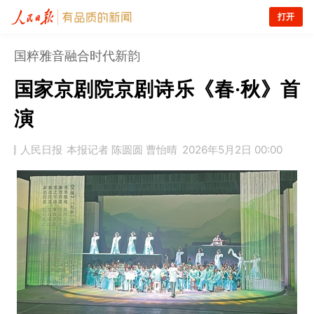
打开
国粹雅音融合时代新韵
国家京剧院京剧诗乐《春·秋》首
演
人民日报
本报记者 陈圆圆 曹怡晴
2026年5月2日 00:00