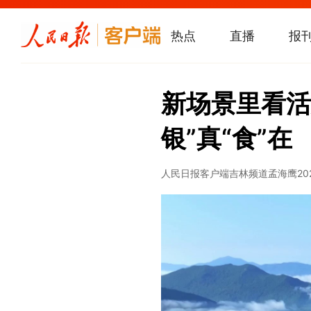
热点
直播
报
新场景里看活
银”真“食”在
人民日报客户端吉林频道
孟海鹰
20