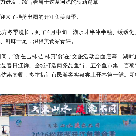
力迸发，续写着属于这条河流的崭新篇章。
迎来了强势出圈的开江鱼美食季。
北方冬季漫长，到了4月中旬，湖水才半冰半融、缓缓化
、鲜味十足，深得美食家青睐。
期间，“食在吉林·吉林真‘食’在”文旅活动全面启幕，湖
共品春日江鲜。全城打造两条品鱼街、五个鱼市集，百项
出优惠套餐，多举措让市民游客实惠尝上开春第一鲜。新