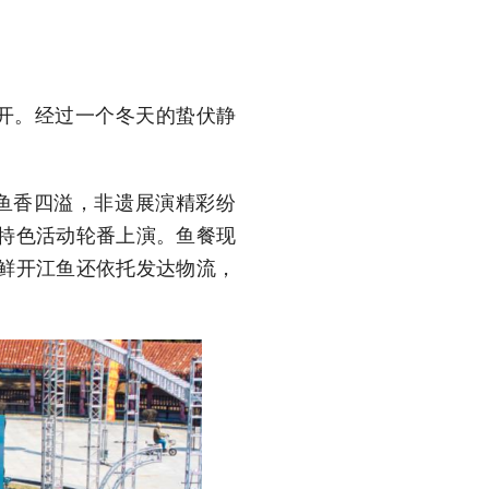
开。经过一个冬天的蛰伏静
畔鱼香四溢，非遗展演精彩纷
特色活动轮番上演。鱼餐现
鲜开江鱼还依托发达物流，