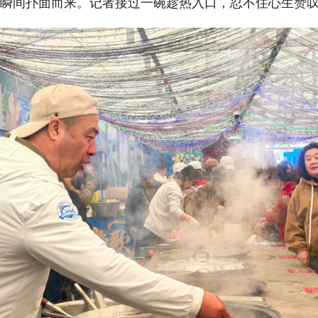
瞬间扑面而来。记者接过一碗趁热入口，忍不住心生赞