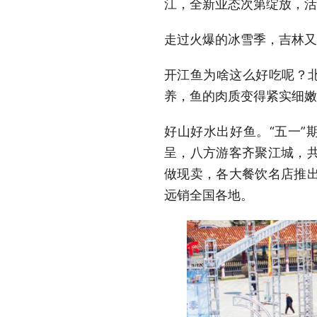
江，全新业态次第绽放，活
走过火爆的冰雪季，吉林又
开江鱼为啥这么好吃呢？
养，鱼的肉质变得紧实细嫩
好山好水出好鱼。“五一”
呈，八方游客齐聚江城，
做现卖，各大餐饮名店推
远销全国各地。