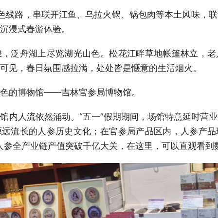
色线路，串联开江鱼、乌拉火锅、锅包肉等本土风味，
沉浸式春游体验。
梭，泛舟湖上尽览湖光山色。松花江畔草地帐篷林立，老
可见，春日氛围感拉满，处处皆是惬意的生活烟火。
色的博物馆——吉林官参局博物馆。
馆内人流依然涌动。“五一”假期期间，场馆特意延时营
源远流长的人参历史文化；在官参局产品区内，人参产品
林人参全产业链产值突破千亿大关，在这里，可以直观看到