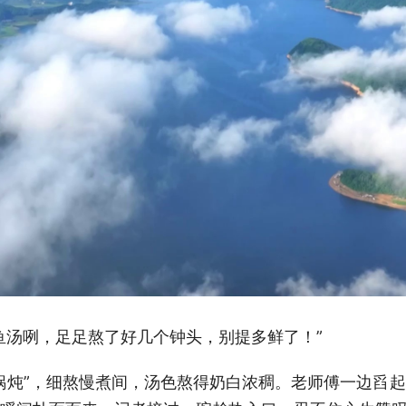
鱼汤咧，足足熬了好几个钟头，别提多鲜了！”
锅炖”，细熬慢煮间，汤色熬得奶白浓稠。老师傅一边舀