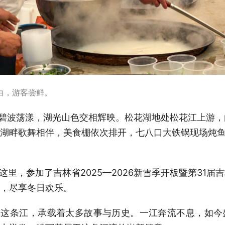
白，游客尝鲜。
湖碧波荡漾，湖光山色交相辉映。
松花湖地处松花江上游，
湖畔歌舞相伴，美食棚依次排开，七八口大铁锅现场炖
这里，参加了吉林省2025—2026新雪季开板暨第31
，尽享冬日欢乐。
”这条江，承载着太多故事与历史。一江奔流不息，如