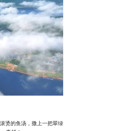
起滚烫的鱼汤，撒上一把翠绿