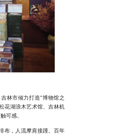
。吉林市倾力打造“博物馆之
、松花湖浪木艺术馆、吉林机
可触可感。
排布，人流摩肩接踵。百年