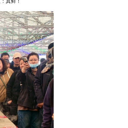
叹：真鲜！