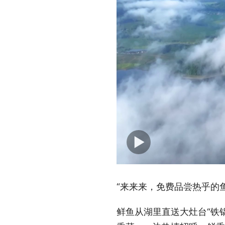
“来来来，免费品尝热乎的
鲜鱼从湖里直送大灶台“铁