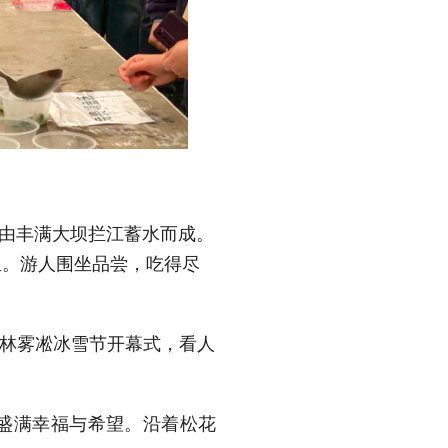
由丰满大坝拦江蓄水而成。
鱼。游人围坐品尝，吃得尽
届吉林雾凇冰雪节开幕式，看人
今盛满幸福与希望。沿着松花