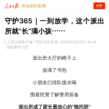
打开
守护365｜一到放学，这个派出
所就“长”满小孩……
人民日报客户端
“守护365”栏目
2026年5月12日 18:44
浏览量
85.5万
派出所大厅的椅子上
放满了书包
小朋友们排队接水喝
围着民警了解警用装备
派出所成了家长最放心的“晚托班”