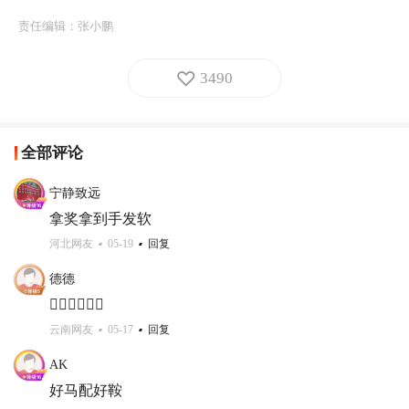
责任编辑：
张小鹏
3490
全部评论
宁静致远
拿奖拿到手发软
河北网友
05-19
回复
德德
👍🏻👍🏻👍🏻
云南网友
05-17
回复
AK
好马配好鞍