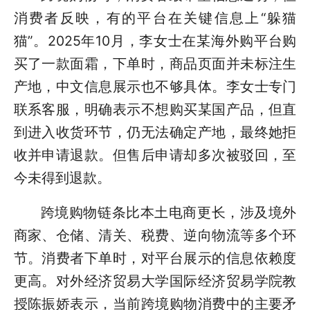
消费者反映，有的平台在关键信息上“躲猫
猫”。2025年10月，李女士在某海外购平台购
买了一款面霜，下单时，商品页面并未标注生
产地，中文信息展示也不够具体。李女士专门
联系客服，明确表示不想购买某国产品，但直
到进入收货环节，仍无法确定产地，最终她拒
收并申请退款。但售后申请却多次被驳回，至
今未得到退款。
跨境购物链条比本土电商更长，涉及境外
商家、仓储、清关、税费、逆向物流等多个环
节。消费者下单时，对平台展示的信息依赖度
更高。对外经济贸易大学国际经济贸易学院教
授陈振娇表示，当前跨境购物消费中的主要矛