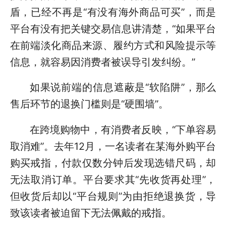
盾，已经不再是“有没有海外商品可买”，而是
平台有没有把关键交易信息讲清楚，“如果平台
在前端淡化商品来源、履约方式和风险提示等
信息，就容易因消费者被误导引发纠纷。”
如果说前端的信息遮蔽是“软陷阱”，那么
售后环节的退换门槛则是“硬围墙”。
在跨境购物中，有消费者反映，“下单容易
取消难”。去年12月，一名读者在某海外购平台
购买戒指，付款仅数分钟后发现选错尺码，却
无法取消订单。平台要求其“先收货再处理”，
但收货后却以“平台规则”为由拒绝退换货，导
致该读者被迫留下无法佩戴的戒指。