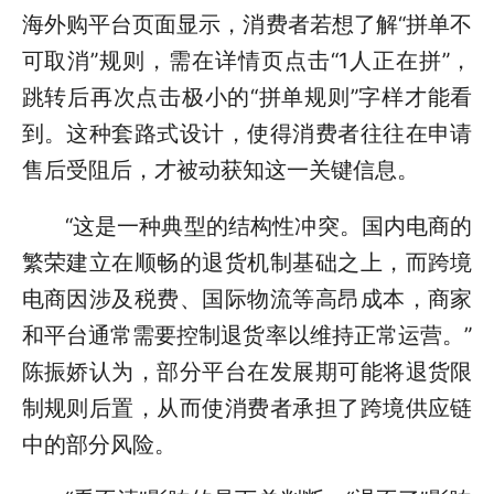
海外购平台页面显示，消费者若想了解“拼单不
可取消”规则，需在详情页点击“1人正在拼”，
跳转后再次点击极小的“拼单规则”字样才能看
到。这种套路式设计，使得消费者往往在申请
售后受阻后，才被动获知这一关键信息。
“这是一种典型的结构性冲突。国内电商的
繁荣建立在顺畅的退货机制基础之上，而跨境
电商因涉及税费、国际物流等高昂成本，商家
和平台通常需要控制退货率以维持正常运营。”
陈振娇认为，部分平台在发展期可能将退货限
制规则后置，从而使消费者承担了跨境供应链
中的部分风险。