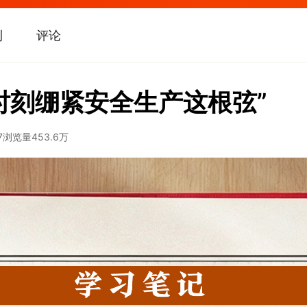
刊
评论
时刻绷紧安全生产这根弦”
7
浏览量
453.6万