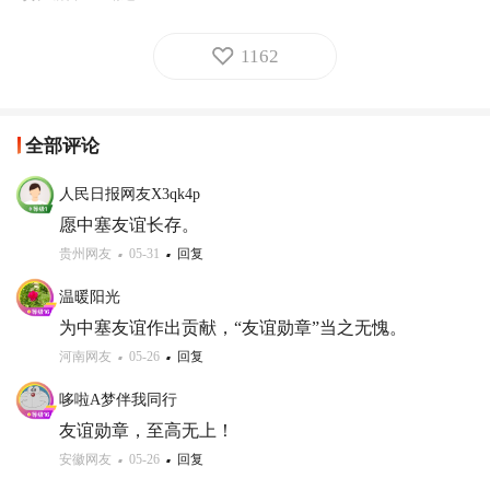
1162
全部评论
人民日报网友X3qk4p
愿中塞友谊长存。
贵州网友
05-31
回复
温暖阳光
为中塞友谊作出贡献，“友谊勋章”当之无愧。
河南网友
05-26
回复
哆啦A梦伴我同行
友谊勋章，至高无上！
安徽网友
05-26
回复