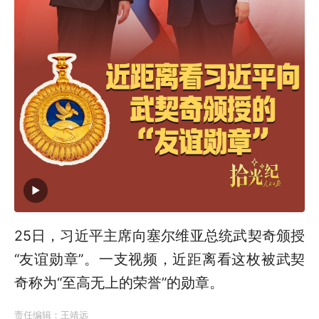
25日，习近平主席向塞尔维亚总统武契奇颁授
“友谊勋章”。一支视频，近距离看这枚被武契
奇称为“至高无上的荣誉”的勋章。
责任编辑：
王靖远