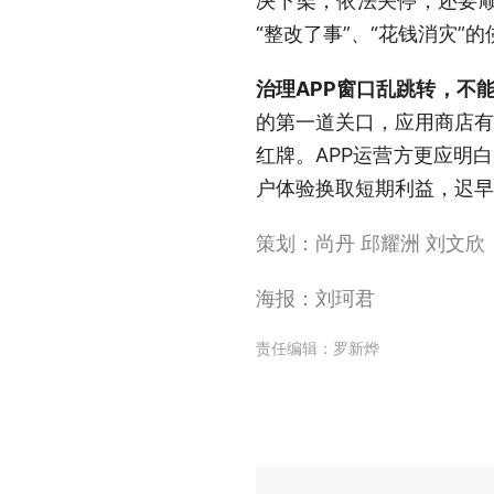
决下架，依法关停，还要
“整改了事”、“花钱消灾”
治理APP窗口乱跳转，不
的第一道关口，应用商店有
红牌。APP运营方更应明
户体验换取短期利益，迟早
策划：尚丹 邱耀洲 刘文欣
海报：刘珂君
责任编辑：
罗新烨