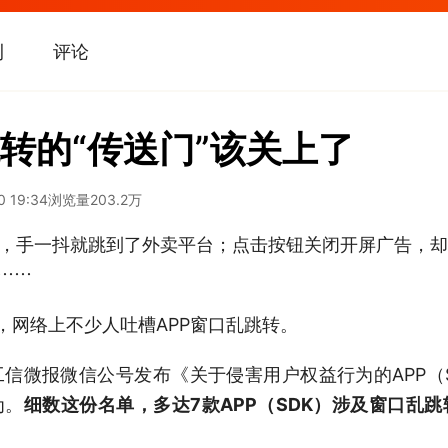
刊
评论
跳转的“传送门”该关上了
0 19:34
浏览量
203.2万
歌，手一抖就跳到了外卖平台；点击按钮关闭开屏广告，
……
”，网络上不少人吐槽APP窗口乱跳转。
信微报微信公号发布《关于侵害用户权益行为的APP（SD
为。
细数这份名单，多达7款APP（SDK）涉及窗口乱