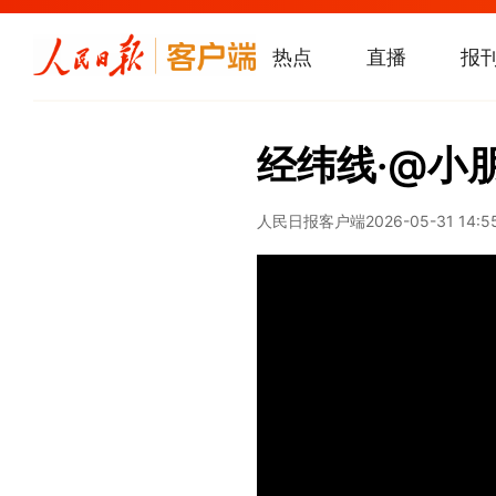
热点
直播
报
经纬线·@小
人民日报客户端
2026-05-31 14:5