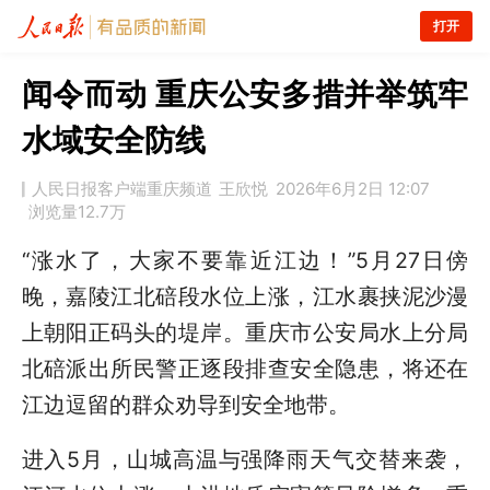
打开
闻令而动 重庆公安多措并举筑牢
水域安全防线
人民日报客户端重庆频道
王欣悦
2026年6月2日 12:07
浏览量
12.7万
“涨水了，大家不要靠近江边！”5月27日傍
晚，嘉陵江北碚段水位上涨，江水裹挟泥沙漫
上朝阳正码头的堤岸。重庆市公安局水上分局
北碚派出所民警正逐段排查安全隐患，将还在
江边逗留的群众劝导到安全地带。
进入5月，山城高温与强降雨天气交替来袭，