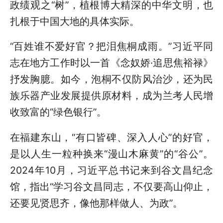
政绩观之“树”，植根博大精深的中华文明，也
扎根于中国大地的具体实际。
“百姓谁不爱好官？把泪焦桐成雨。”习近平同
志
在
地方工作时以一首《念奴娇·追思焦裕禄》
抒发胸臆。如今，泡桐不仅防风治沙，还为民
族乐器产业发展提供原材料，成为兰考人民增
收致富的“绿色银行”。
在福建东山，“有口皆碑、深入人心”的好官，
是以人生一粒种换来“漫山木麻黄”的“谷公”。
2024年10月，习近平总书记来到谷文昌纪念
馆，指出“学习谷文昌同志，不仅要高山仰止，
还要见贤思齐，像他那样做人、为政”。