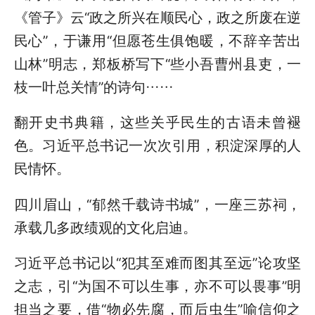
《管子》云“政之所兴在顺民心，政之所废在逆
民心”，于谦用“但愿苍生俱饱暖，不辞辛苦出
山林”明志，郑板桥写下“些小吾曹州县吏，一
枝一叶总关情”的诗句……
翻开史书典籍，这些关乎民生的古语未曾褪
色。习近平总书记一次次引用，积淀深厚的人
民情怀。
四川眉山，“郁然千载诗书城”，一座三苏祠，
承载几多政绩观的文化启迪。
习近平总书记以“犯其至难而图其至远”论攻坚
之志，引“为国不可以生事，亦不可以畏事”明
担当之要，借“物必先腐，而后虫生”喻信仰之