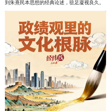
到朱熹民本思想的经典论述，驻足凝视良久。