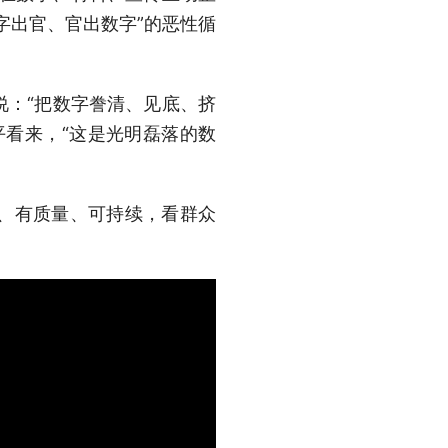
字出官、官出数字”的恶性循
说：“把数字誊清、见底、挤
平看来，“这是光明磊落的数
、有质量、可持续，看群众