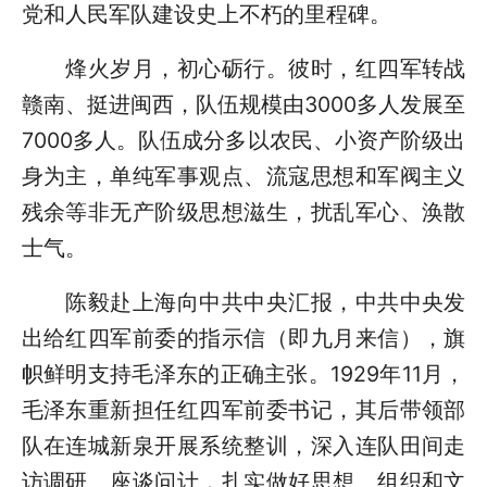
党和人民军队建设史上不朽的里程碑。
烽火岁月，初心砺行。彼时，红四军转战
赣南、挺进闽西，队伍规模由3000多人发展至
7000多人。队伍成分多以农民、小资产阶级出
身为主，单纯军事观点、流寇思想和军阀主义
残余等非无产阶级思想滋生，扰乱军心、涣散
士气。
陈毅赴上海向中共中央汇报，中共中央发
出给红四军前委的指示信（即九月来信），旗
帜鲜明支持毛泽东的正确主张。1929年11月，
毛泽东重新担任红四军前委书记，其后带领部
队在连城新泉开展系统整训，深入连队田间走
访调研、座谈问计，扎实做好思想、组织和文