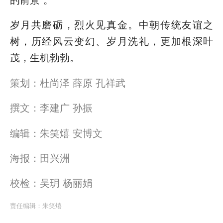
的前景”。
岁月共磨砺，烈火见真金。中朝传统友谊之
树，历经风云变幻、岁月洗礼，更加根深叶
茂，生机勃勃。
策划：杜尚泽 薛原 孔祥武
撰文：李建广 孙振
编辑：朱笑熺 安博文
海报：田兴洲
校检：吴玥 杨丽娟
责任编辑：
朱笑熺