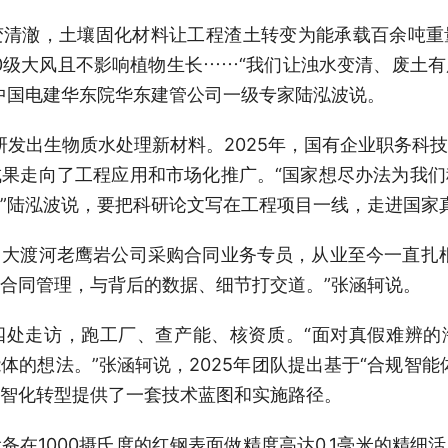
澈，土壤固化材料让工程渣土转变为能承载百余吨重
0级大风且不影响植物生长……“我们让浊水变清、废土
中国电建华东院华东建管公司一级专家陆泓波说。
发出生物质水处理新材料。2025年，国有企业职务科
果走向了工程应用和市场化推广。“国家想尽办法为我
”陆泓波说，要把科研论文写在工程项目一线，走进国家
渡河老鹰岩公司采购合同业务专员，从业至今一直扎根
合同管理，与背后的数据、细节打交道。”张涵轲说。
走访，跑工厂、查产能、核资质。“面对真假难辨的
体的想法。”张涵轲说，2025年团队提出基于“合规智能
智化转型提供了一套技术蓝图和实施路径。
1000摄氏度的红钢表面做精度高达0.1毫米的精细