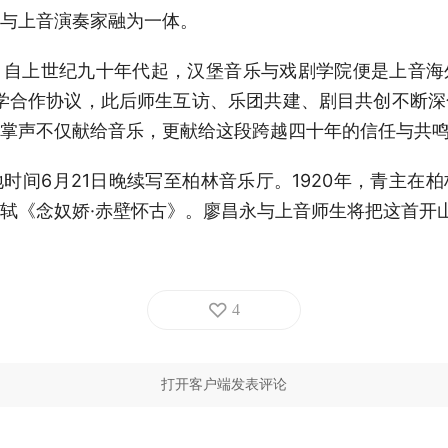
与上音演奏家融为一体。
，自上世纪九十年代起，汉堡音乐与戏剧学院便是上音海
办学合作协议，此后师生互访、乐团共建、剧目共创不断
掌声不仅献给音乐，更献给这段跨越四十年的信任与共
时间6月21日晚
续写至柏林音乐厅。1920年，青主在
轼《念奴娇·赤壁怀古》。廖昌永与上音师生将把这首开
4
打开客户端发表评论