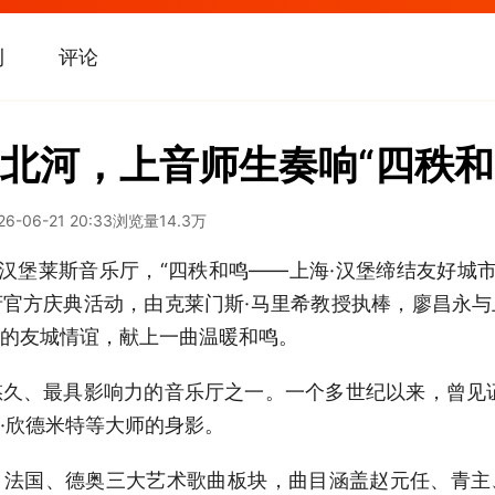
刊
评论
北河，上音师生奏响“四秩和
26-06-21 20:33
浏览量
14.3万
国汉堡莱斯音乐厅，“四秩和鸣——上海·汉堡缔结友好城市
官方庆典活动，由克莱门斯·马里希教授执棒，廖昌永
的友城情谊，献上一曲温暖和鸣。
久、最具影响力的音乐厅之一。一个多世纪以来，曾见
·欣德米特等大师的身影。
、法国、德奥三大艺术歌曲板块，曲目涵盖赵元任、青主