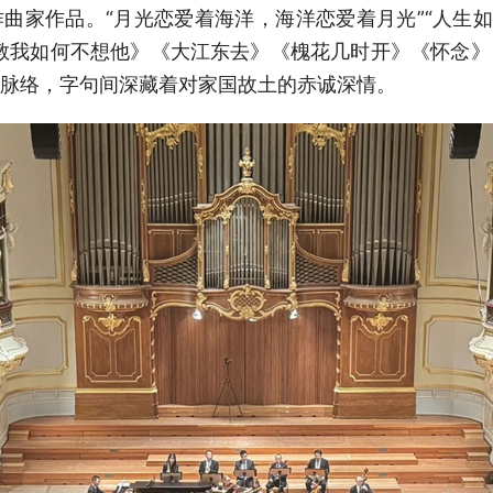
曲家作品。“月光恋爱着海洋，海洋恋爱着月光”“人生如
教我如何不想他》《大江东去》《槐花几时开》《怀念
脉络，字句间深藏着对家国故土的赤诚深情。