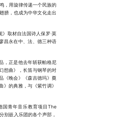
共鸣，用旋律传递一个民族的
的翅膀，也成为中华文化走出
妮》取材自法国诗人保罗·莫
廖昌永在中、法、德三种语
品，正是他去年斩获帕格尼
幻想曲》，长笛与钢琴的对
品《晚会》《森吉德玛》奠
曲》的典雅，与《紫竹调》
国青年音乐教育项目The
而是分别嵌入乐团的各个声部，