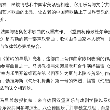
精神、民族情感和中国审美紧密相连。它用乐音与文字
国艺术歌曲的出现，让古老的中国诗歌插上了世界音乐
介。
法国与德奥艺术歌曲的双重杰作。《堂吉柯德致杜尔辛
歌》是马勒的第一部声乐套曲，歌词由作曲家本人撰写。
与旋律线条完美贴合。
曲《苗岭的早晨》亮相，这部由上音作曲家陈钢改编的作
的参赛曲目之一。马勇教授与朱宛晨老师合作演绎福雷《
家室内乐团开篇维瓦尔第《四季》之夏与老院长贺绿汀作
场，勃拉姆斯《匈牙利舞曲》第一号的热烈、福雷《幻想
族韵味交相辉映。
·马里希教授执棒，来自德国汉堡音乐与戏剧学院以及德
优秀青年音乐家共同参与演出。八位德国乐手并非独立成组，