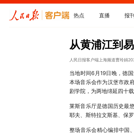
热点
直播
报
从黄浦江到易
人民日报客户端上海频道
曹玲娟
20
当地时间6月19日晚，德
本场音乐会作为汉堡市政府
剧学院，为两地绵延四十载
莱斯音乐厅是德国历史最悠
耶夫、斯特拉文斯基、保罗
整场音乐会精心编排中国