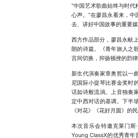
“中国艺术歌曲始终与时代
心声。”在廖昌永看来，中
去、讲好中国故事的重要媒
西方作品部分，廖昌永献上
朗的诗篇。《青年旅人之
言间切换，抑扬顿挫的韵律
新生代演奏家章奥哲以一
尼国际小提琴比赛金奖时
话如诗般流淌。上音独奏
定中西对话的基调。下半
《对花》《花好月圆》的民
本次音乐会特邀克莱门斯
Young ClassX的