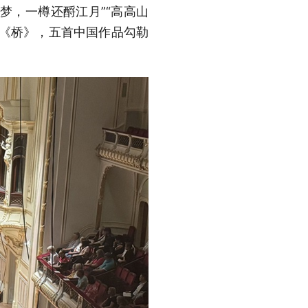
梦，一樽还酹江月”“高高山
》《桥》，五首中国作品勾勒