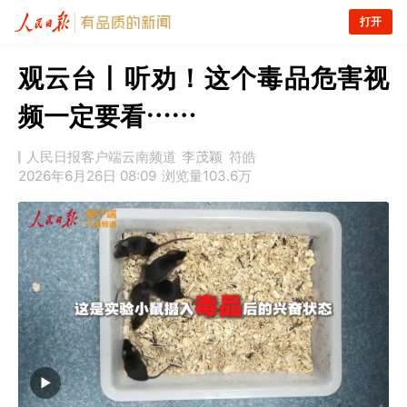
打开
观云台丨听劝！这个毒品危害视
频一定要看……
人民日报客户端云南频道
李茂颖
符皓
2026年6月26日 08:09
浏览量
103.6万