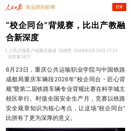
打开
“校企同台”背规赛，比出产教融
合新深度
人民日报客户端重庆频道
沈靖然
2026年6月24日 17:31
浏览量
36万
6月23日，重庆公共运输职业学院与中国铁路
成都局重庆车辆段2026年“校企同台・匠心背
规”暨第二届铁路车辆专业背规比赛在科学城主
校区举行。时值全国安全生产月，竞赛以铁路
安全规章知识为核心考点，让这场“校企同台”
比拼有了更为深厚的意义。