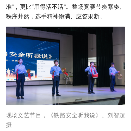
准”，更比“用得活不活”。整场竞赛节奏紧凑、
秩序井然，选手精神饱满、应答果断。
现场文艺节目，《铁路安全听我说》。刘智超
摄