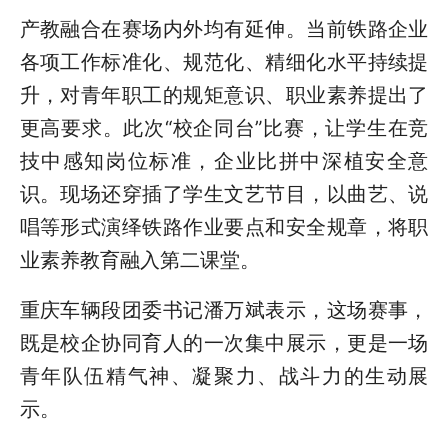
产教融合在赛场内外均有延伸。当前铁路企业
各项工作标准化、规范化、精细化水平持续提
升，对青年职工的规矩意识、职业素养提出了
更高要求。此次“校企同台”比赛，让学生在竞
技中感知岗位标准，企业比拼中深植安全意
识。现场还穿插了学生文艺节目，以曲艺、说
唱等形式演绎铁路作业要点和安全规章，将职
业素养教育融入第二课堂。
重庆车辆段团委书记潘万斌表示，这场赛事，
既是校企协同育人的一次集中展示，更是一场
青年队伍精气神、凝聚力、战斗力的生动展
示。