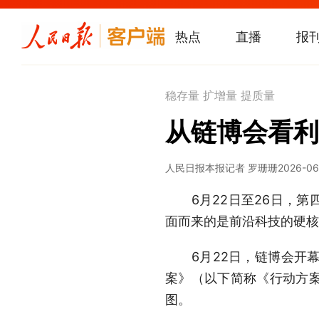
热点
直播
报
稳存量 扩增量 提质量
从链博会看利
人民日报
本报记者 罗珊珊
2026-06
6月22日至26日，第
面而来的是前沿科技的硬核
6月22日，链博会开幕
案》（以下简称《行动方案
图。