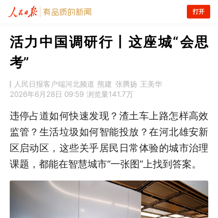
打开
活力中国调研行丨这座城“会思
考”
人民日报客户端河北频道
​熊建
张腾扬
王美华
2026年6月28日 09:59
浏览量
141.7万
违停占道如何快速发现？渣土车上路怎样高效
监管？生活垃圾如何智能投放？在河北雄安新
区启动区，这些关乎居民日常体验的城市治理
课题，都能在智慧城市“一张图”上找到答案。