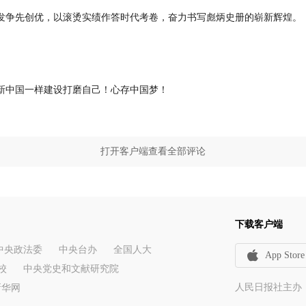
发争先创优，以滚烫实绩作答时代考卷，奋力书写彪炳史册的崭新辉煌。
新中国一样建设打磨自己！心存中国梦！
打开客户端查看全部评论
下载客户端
中央政法委
中央台办
全国人大
App Store
校
中央党史和文献研究院
人民日报社主办
新华网