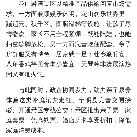
花山岩画景区以精准产品供给回应市场需
求。一方面兼顾娱乐休闲。花山欢乐世界里，
蹦蹦云、秋千区、图腾滑梯等设施，让孩子尽
情撒欢；家长不用全程紧绷，既能陪娃，也能
抽空歇脚放松。另一方面完善吃住配套。亲子
房舒服又有特色，居家感十足；壮乡簸箕宴、
八角香鸡等美食老少皆宜；天琴等非遗展演热
闹又有烟火气。
与此同时，政企协同发力，助力亲子康养
体验这类家庭消费走红。宁明县完善交通接
驳、开通景区专线公交；景区推出亲子票、家
庭套票，凭高铁票、酒店房卡享受折扣，降低
家庭消费成本。