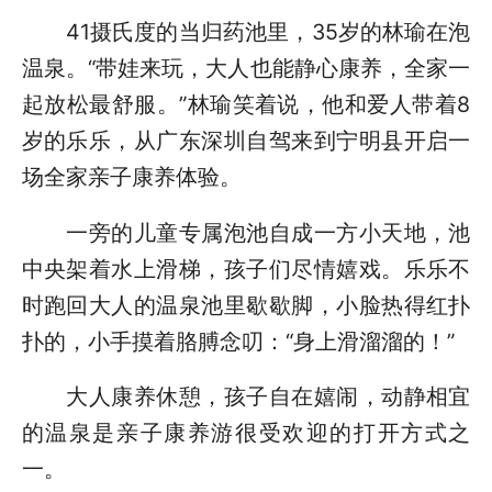
41摄氏度的当归药池里，35岁的林瑜在泡
温泉。“带娃来玩，大人也能静心康养，全家一
起放松最舒服。”林瑜笑着说，他和爱人带着8
岁的乐乐，从广东深圳自驾来到宁明县开启一
场全家亲子康养体验。
一旁的儿童专属泡池自成一方小天地，池
中央架着水上滑梯，孩子们尽情嬉戏。乐乐不
时跑回大人的温泉池里歇歇脚，小脸热得红扑
扑的，小手摸着胳膊念叨：“身上滑溜溜的！”
大人康养休憩，孩子自在嬉闹，动静相宜
的温泉是亲子康养游很受欢迎的打开方式之
一。