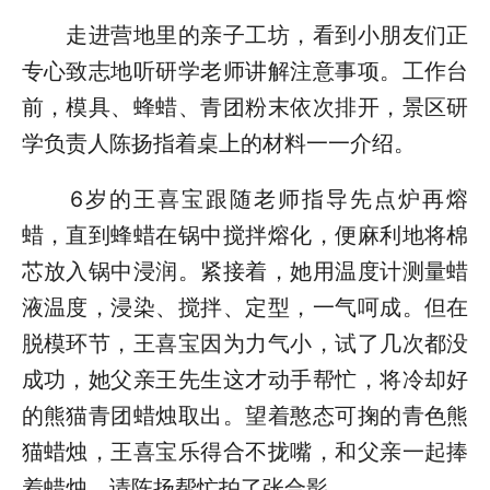
走进营地里的亲子工坊，看到小朋友们正
专心致志地听研学老师讲解注意事项。工作台
前，模具、蜂蜡、青团粉末依次排开，景区研
学负责人陈扬指着桌上的材料一一介绍。
6岁的王喜宝跟随老师指导先点炉再熔
蜡，直到蜂蜡在锅中搅拌熔化，便麻利地将棉
芯放入锅中浸润。紧接着，她用温度计测量蜡
液温度，浸染、搅拌、定型，一气呵成。但在
脱模环节，王喜宝因为力气小，试了几次都没
成功，她父亲王先生这才动手帮忙，将冷却好
的熊猫青团蜡烛取出。望着憨态可掬的青色熊
猫蜡烛，王喜宝乐得合不拢嘴，和父亲一起捧
着蜡烛，请陈扬帮忙拍了张合影。