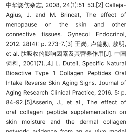
中华烧伤杂志, 2008, 24(1):51-53.[2] Calleja-
Agius, J. and M. Brincat, The effect of
menopause on the skin and other
connective tissues. Gynecol Endocrinol,
2012. 28(4): p. 273-7.[3] 王岗, 卢德勋, 敖明,
et al. 肽吸收的影响因素及其营养作用[J]. 中国
饲料, 2001(7).[4] L. Duteil, Specific Natural
Bioactive Type 1 Collagen Peptides Oral
Intake Reverse Skin Aging Signs. Journal of
Aging Research Clinical Practice, 2016. 5: p.
84-92.[5]Asserin, J., et al., The effect of
oral collagen peptide supplementation on
skin moisture and the dermal collagen
network: evidence from an ex vivo model