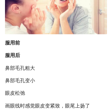
服用前
服用后
鼻部毛孔粗大
鼻部毛孔变小
眼皮松弛
画眼线时感觉眼皮变紧致，眼尾上扬了