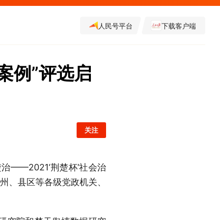
人民号平台
下载客户端
大案例”评选启
关注
—2021‘荆楚杯’社会治
、市州、县区等各级党政机关、