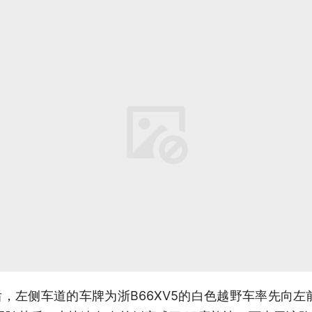
，左侧车道的车牌为浙B66XV5的白色越野车率先向左