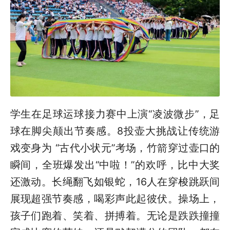
学生在足球运球接力赛中上演“凌波微步”，足
球在脚尖颠出节奏感。8投壶大挑战让传统游
戏变身为 “古代小状元”考场，竹箭穿过壶口的
瞬间，全班爆发出“中啦！”的欢呼，比中大奖
还激动。长绳翻飞如银蛇，16人在穿梭跳跃间
展现超强节奏感，喝彩声此起彼伏。操场上，
孩子们跑着、笑着、拼搏着。无论是跌跌撞撞