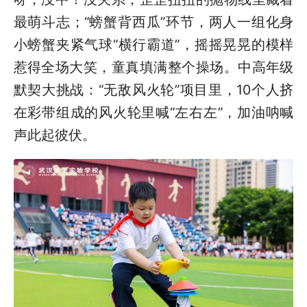
最萌斗志；“螃蟹背西瓜”环节，两人一组化身
小螃蟹夹紧气球“横行霸道”，摇摇晃晃的模样
惹得全场大笑，童真填满整个操场。中高年级
默契大挑战：“无敌风火轮”项目里，10个人挤
在彩带组成的风火轮里喊“左右左”，加油呐喊
声此起彼伏。