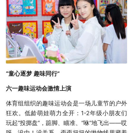
“童心逐梦 趣味同行”
六一趣味运动会激情上演
体育组组织的趣味运动会是一场儿童节的户外
狂欢。低龄萌娃萌力全开：1-2年级小朋友们
玩起“投掷盘”，踮脚、瞄准、“咻”地飞出——哎
呀，没中！没关系，歪歪扭扭的抛物线里藏着