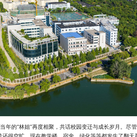
当年的“林姐”再度相聚，共话校园变迁与成长岁月。尽
带还很空旷，现在教学楼、宿舍、绿化等等都发生了翻天