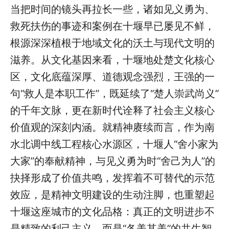
当把时间的镜头再拉长一些，诸如见义勇为、
救死扶伤的事迹和案例在十堰早已屡见不鲜，
根源深深植根于地域文化的沃土与现代文明的
滋养。从文化基因来看，十堰地处楚文化核心
区，文化底蕴深厚、道德观念强烈，王强的一
句“救人是本职工作”，既延续了“楚人崇武尚义”
的千年文脉，更在新时代诠释了社会主义核心
价值观的深刻内涵。就精神赓续而言，作为南
水北调中线工程核心水源区，十堰人“舍小家为
大家”的奉献精神，与见义勇为时“舍己为人”的
抉择形成了价值共鸣，发挥着不可替代的示范
效应，是精神文明建设的生动注脚，也重塑起
十堰这座城市的文化品格：真正的文明进步不
是精致的利己主义，而是“各美其美”的共生智