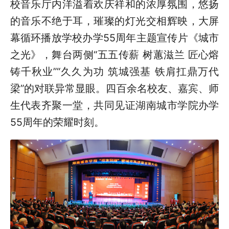
校音乐厅内洋溢着欢庆祥和的浓厚氛围，悠扬
的音乐不绝于耳，璀璨的灯光交相辉映，大屏
幕循环播放学校办学
55
周年主题宣传片《城市
之光》，舞台两侧“五五传薪
树蕙滋兰
匠心熔
铸千秋业”“久久为功
筑城强基
铁肩扛鼎万代
梁”的对联异常显眼。四百余名校友、嘉宾、师
生代表齐聚一堂，共同见证湖南城市学院办学
55
周年的荣耀时刻。