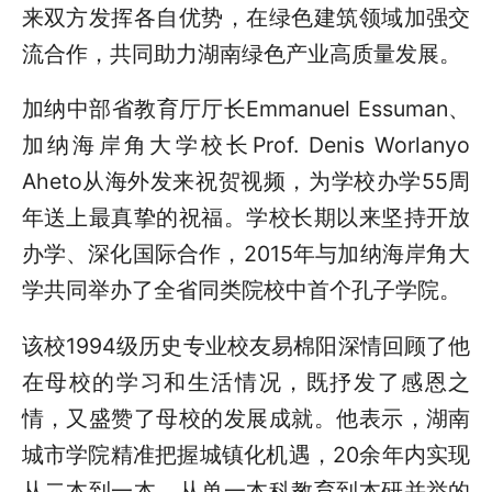
来双方发挥各自优势，在绿色建筑领域加强交
流合作，共同助力湖南绿色产业高质量发展。
加纳中部省教育厅厅长
Emmanuel Essuman
、
加纳海岸角大学校长
Prof. Denis Worlanyo
Aheto
从海外发来祝贺视频，为学校办学
55
周
年送上最真挚的祝福。学校长期以来坚持开放
办学、深化国际合作，
2015
年与加纳海岸角大
学共同举办了全省同类院校中首个孔子学院。
该校
1994
级历史专业校友易棉阳深情回顾了他
在母校的学习和生活情况，既抒发了感恩之
情，又盛赞了母校的发展成就。他表示，湖南
城市学院精准把握城镇化机遇，
20
余年内实现
从二本到一本、从单一本科教育到本研并举的