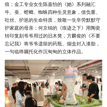
痕；金工专业女生陈嘉怡的《她》系列融汇
牛、蚕、螳螂、蜘蛛四种生灵意象，借负重、
吐丝、护崽的生命特质，致敬一生辛劳默默守
护家庭的母亲；何京锦的《痕迹之下》用陶瓷
转印复刻爷爷用过的旧木凳，方麟俊的《不要
忘记我》将爷爷遗留的药瓶、烟盒封入漆胎，
一句临终嘱托化作沉甸甸的立体作品。