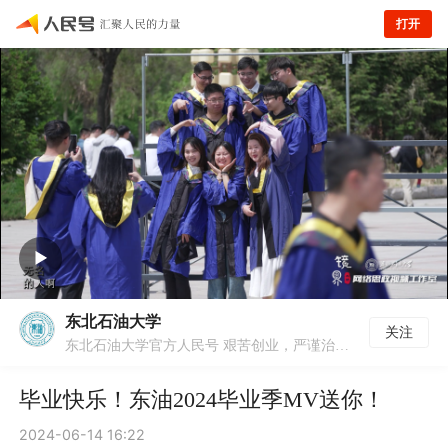
打开
东北石油大学
关注
东北石油大学官方人民号 艰苦创业，严谨治学，躬耕黑土，加油中国 学校位于黑龙江省大庆市，创建于1960年，是一所以工学为主，工、理、管、文、经、法、教育、艺术多学科协调发展的高校。1978年被确定为88所全国重点大学之一。学校是黑龙江省与中国石油天然气集团公司、中国石油化工集团公司、中国海洋石油总公司共建高校，是黑龙江省重点建设的高水平大学，是本科教学工作水平评估优秀高校。
毕业快乐！东油2024毕业季MV送你！
2024-06-14 16:22