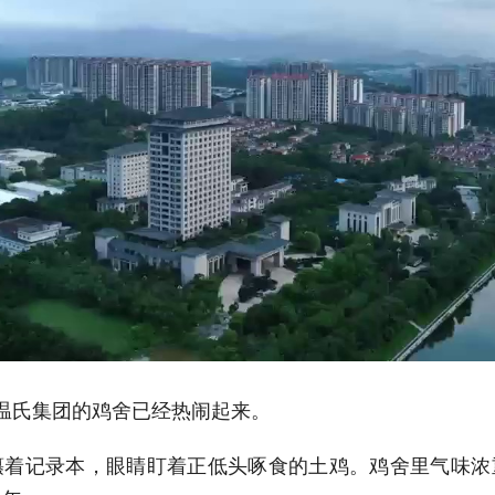
温氏集团的鸡舍已经热闹起来。
攥着记录本，眼睛盯着正低头啄食的土鸡。鸡舍里气味浓